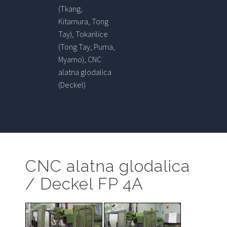
(Tkang,
Kitamura, Tong
Tay), Tokarilice
(Tong Tay, Puma,
Myamo), CNC
alatna glodalica
(Deckel)
CNC alatna glodalica
/ Deckel FP 4A