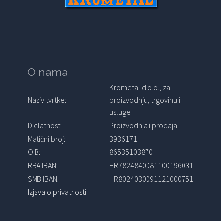
O nama
Krometal d.o.o., za
Naziv tvrtke:
proizvodnju, trgovinu i
usluge
Djelatnost:
Proizvodnja i prodaja
Matični broj:
3936171
OIB:
86535103870
RBA IBAN:
HR7824840081100196031
SMB IBAN:
HR8024030091121000751
Izjava o privatnosti