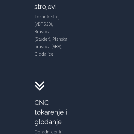
strojevi
Tokarski stroj
(VDF 530),
Brusilica
(Studer), Planska
brusilica (ABA),
Glodalice
CNC
tokarenje i
glodanje
Obradni centri