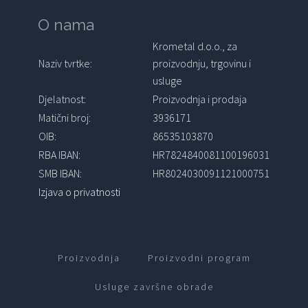
O nama
Krometal d.o.o., za
Naziv tvrtke:
proizvodnju, trgovinu i
usluge
Djelatnost:
Proizvodnja i prodaja
Matični broj:
3936171
OIB:
86535103870
RBA IBAN:
HR7824840081100196031
SMB IBAN:
HR8024030091121000751
Izjava o privatnosti
Proizvodnja
Proizvodni program
Usluge završne obrade