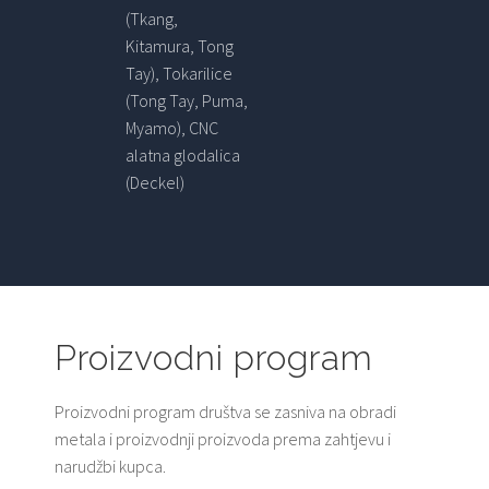
(Tkang,
Kitamura, Tong
Tay), Tokarilice
(Tong Tay, Puma,
Myamo), CNC
alatna glodalica
(Deckel)
Proizvodni program
Proizvodni program društva se zasniva na obradi
metala i proizvodnji proizvoda prema zahtjevu i
narudžbi kupca.