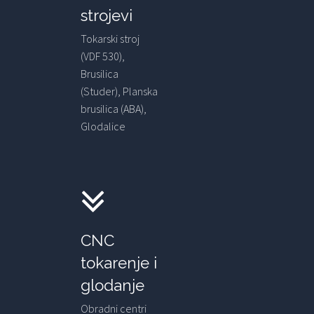
strojevi
Tokarski stroj
(VDF 530),
Brusilica
(Studer), Planska
brusilica (ABA),
Glodalice
CNC
tokarenje i
glodanje
Obradni centri