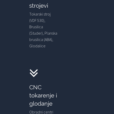
strojevi
Tokarski stroj
(VDF 530),
Brusilica
(Studer), Planska
brusilica (ABA),
Glodalice
CNC
tokarenje i
glodanje
Obradni centri