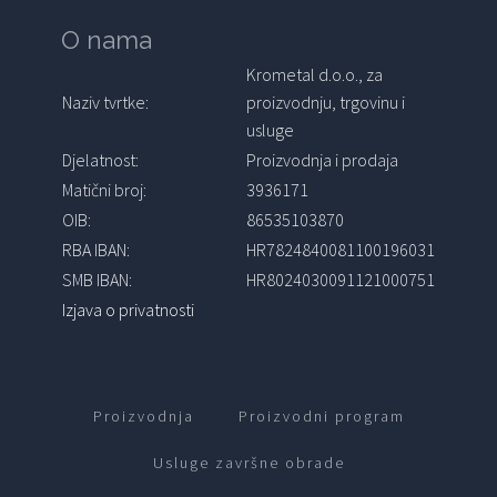
O nama
Krometal d.o.o., za
Naziv tvrtke:
proizvodnju, trgovinu i
usluge
Djelatnost:
Proizvodnja i prodaja
Matični broj:
3936171
OIB:
86535103870
RBA IBAN:
HR7824840081100196031
SMB IBAN:
HR8024030091121000751
Izjava o privatnosti
Proizvodnja
Proizvodni program
Usluge završne obrade