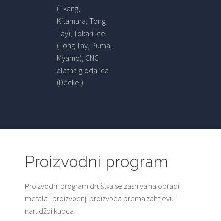
(Tkang,
Kitamura, Tong
Tay), Tokarilice
(Tong Tay, Puma,
Myamo), CNC
alatna glodalica
(Deckel)
Proizvodni program
Proizvodni program društva se zasniva na obradi
metala i proizvodnji proizvoda prema zahtjevu i
narudžbi kupca.