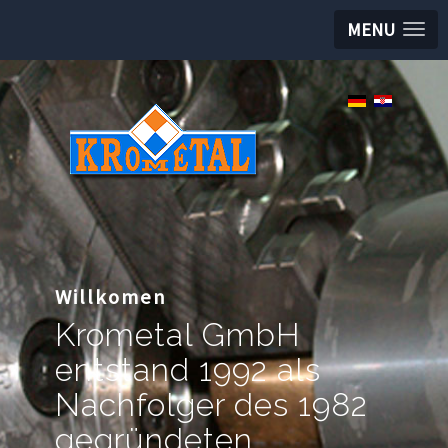
MENU
Willkomen
Krometal GmbH
entstand 1992 als
Nachfolger des 1982
gegründeten